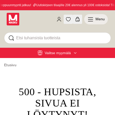
oppuunmyynti jatkuu!
Uutiskirjeen tilaajille 20€ alennus yli 100€ ostoksista! Tila
Menu
Valitse myymälä
Etusivu
500 - HUPSISTA,
SIVUA EI
LÖYTYNYT!