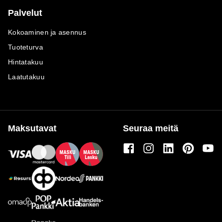
Palvelut
Kokoaminen ja asennus
Tuoteturva
Hintatakuu
Laatutakuu
Maksutavat
Seuraa meitä
M
A
SKU
M
A
SKU
T
ili
L
a
s
ku