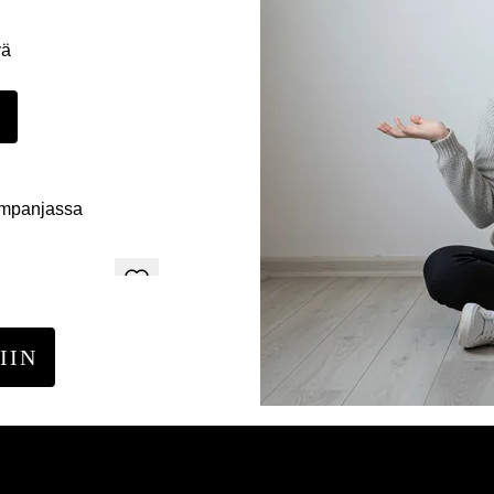
yä
E
ampanjassa
IIN