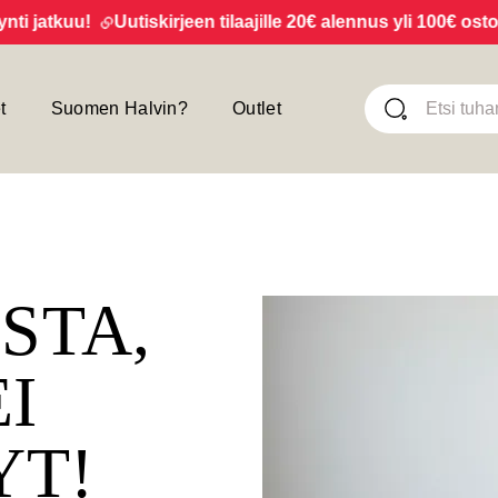
jatkuu!
Uutiskirjeen tilaajille 20€ alennus yli 100€ ostoksi
t
Suomen Halvin?
Outlet
ISTA,
EI
YT!