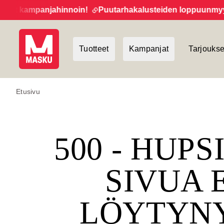
t kampanjahinnoin!
Puutarhakalusteiden loppuunmyynti 
Tuotteet
Kampanjat
Tarjoukse
Etusivu
500 - HUPS
SIVUA 
LÖYTYN