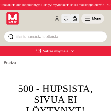
hakalusteiden loppuunmyynti kiihtyy! Myymälöistä kaikki mallikappaleet väh. -50%
Menu
Valitse myymälä
Etusivu
500 - HUPSISTA,
SIVUA EI
LÖYTYNYT!