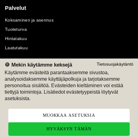
Palvelut
Kokoaminen ja asennus
Tuoteturva
Hintatakuu
Laatutakuu
🍪 Mekin käytämme keksejä
Tietosuojakäytäntö
Käytämme evästeitä parantaaksemme sivustoa,
analysoidaksemme käyttäjäpolkuja ja tarjotaksemme
Maksutavat
Seuraa meitä
personoitua sisältöä. Evästeiden kieltäminen voi estää
tiettyjä toimintoja. Lisätiedot evästetyypeistä löytyvät
M
A
SKU
M
A
SKU
asetuksista.
T
ili
L
a
s
ku
MUOKKAA ASETUKSIA
HYVÄKSYN TÄMÄN