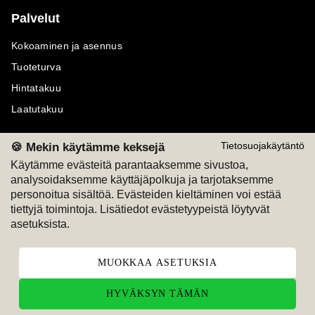
Palvelut
Kokoaminen ja asennus
Tuoteturva
Hintatakuu
Laatutakuu
🍪 Mekin käytämme keksejä
Tietosuojakäytäntö
Käytämme evästeitä parantaaksemme sivustoa,
analysoidaksemme käyttäjäpolkuja ja tarjotaksemme
Maksutavat
Seuraa meitä
personoitua sisältöä. Evästeiden kieltäminen voi estää
tiettyjä toimintoja. Lisätiedot evästetyypeistä löytyvät
M
A
SKU
M
A
SKU
asetuksista.
T
ili
L
a
s
ku
MUOKKAA ASETUKSIA
HYVÄKSYN TÄMÄN