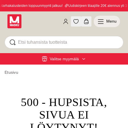
arhakalusteiden loppuunmyynti jatkuu!
Uutiskirjeen tilaajille 20€ alennus yli 10
Menu
Valitse myymälä
Etusivu
500 - HUPSISTA,
SIVUA EI
LÖYTYNYT!