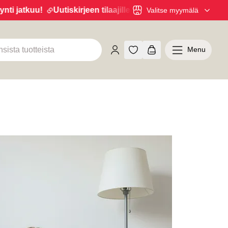
jatkuu!
Uutiskirjeen tilaajille 20€ alennus yli 100€ ostoksi
Valitse myymälä
Menu