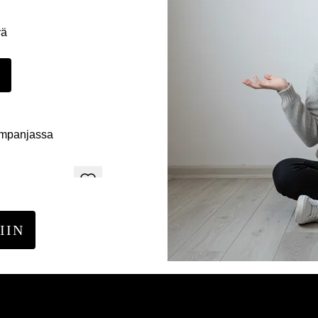
yä
E
ampanjassa
IIN