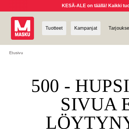
KESÄ-ALE on täällä! Kaikki tuotte
Tuotteet
Kampanjat
Tarjoukse
Etusivu
500 - HUPS
SIVUA 
LÖYTYN