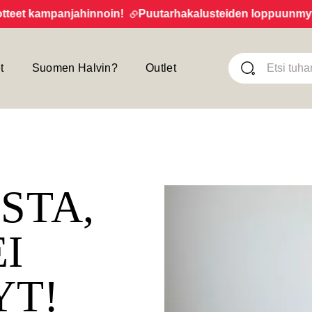
et kampanjahinnoin!
Puutarhakalusteiden loppuunmyynti 
t
Suomen Halvin?
Outlet
ISTA,
EI
YT!