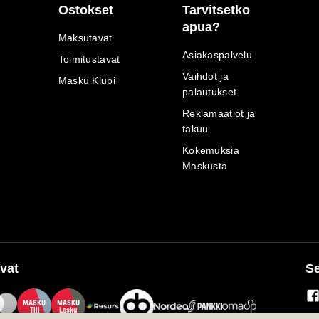
Ostokset
Tarvitsetko
apua?
Maksutavat
Asiakaspalvelu
Toimitustavat
Vaihdot ja
Masku Klubi
palautukset
Reklamaatiot ja
takuu
Kokemuksia
Maskusta
vat
Se
M
A
SKU
M
A
SKU
T
ili
L
a
s
ku