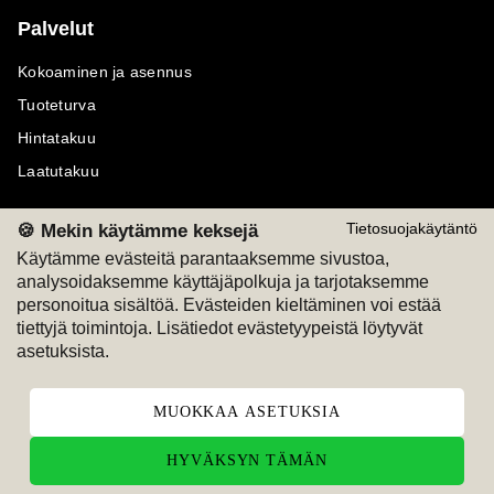
Palvelut
Kokoaminen ja asennus
Tuoteturva
Hintatakuu
Laatutakuu
🍪 Mekin käytämme keksejä
Tietosuojakäytäntö
Käytämme evästeitä parantaaksemme sivustoa,
analysoidaksemme käyttäjäpolkuja ja tarjotaksemme
Maksutavat
Seuraa meitä
personoitua sisältöä. Evästeiden kieltäminen voi estää
tiettyjä toimintoja. Lisätiedot evästetyypeistä löytyvät
M
A
SKU
M
A
SKU
asetuksista.
T
ili
L
a
s
ku
MUOKKAA ASETUKSIA
HYVÄKSYN TÄMÄN