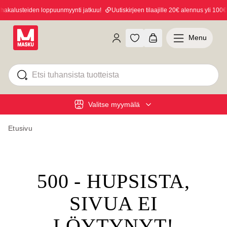
kalusteiden loppuunmyynti jatkuu!
Uutiskirjeen tilaajille 20€ alennus yli 100€ o
Menu
Valitse myymälä
Etusivu
500 - HUPSISTA,
SIVUA EI
LÖYTYNYT!