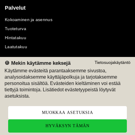
Palvelut
Kokoaminen ja asennus
Tuoteturva
Hintatakuu
Laatutakuu
🍪 Mekin käytämme keksejä
Tietosuojakäytäntö
Käytämme evästeitä parantaaksemme sivustoa,
analysoidaksemme käyttäjäpolkuja ja tarjotaksemme
Maksutavat
Seuraa meitä
personoitua sisältöä. Evästeiden kieltäminen voi estää
tiettyjä toimintoja. Lisätiedot evästetyypeistä löytyvät
M
A
SKU
M
A
SKU
asetuksista.
T
ili
L
a
s
ku
MUOKKAA ASETUKSIA
HYVÄKSYN TÄMÄN