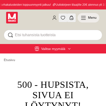
rhakalusteiden loppuunmyynti jatkuu!
Uutiskirjeen tilaajille 20€ alennus yli 100
Menu
Valitse myymälä
Etusivu
500 - HUPSISTA,
SIVUA EI
LÖYTYNYT!