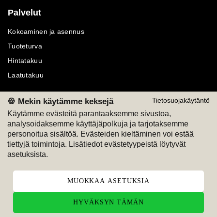
Palvelut
Kokoaminen ja asennus
Tuoteturva
Hintatakuu
Laatutakuu
🍪 Mekin käytämme keksejä
Tietosuojakäytäntö
Käytämme evästeitä parantaaksemme sivustoa,
analysoidaksemme käyttäjäpolkuja ja tarjotaksemme
Maksutavat
Seuraa meitä
personoitua sisältöä. Evästeiden kieltäminen voi estää
tiettyjä toimintoja. Lisätiedot evästetyypeistä löytyvät
M
A
SKU
M
A
SKU
asetuksista.
T
ili
L
a
s
ku
MUOKKAA ASETUKSIA
HYVÄKSYN TÄMÄN