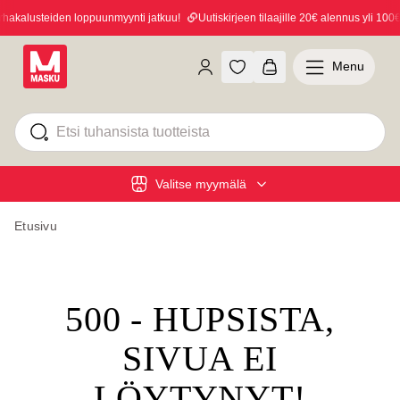
akalusteiden loppuunmyynti jatkuu!
Uutiskirjeen tilaajille 20€ alennus yli 100€ 
Menu
Valitse myymälä
Etusivu
500 - HUPSISTA,
SIVUA EI
LÖYTYNYT!