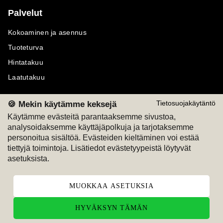
Palvelut
Kokoaminen ja asennus
Tuoteturva
Hintatakuu
Laatutakuu
🍪 Mekin käytämme keksejä
Tietosuojakäytäntö
Käytämme evästeitä parantaaksemme sivustoa,
analysoidaksemme käyttäjäpolkuja ja tarjotaksemme
Maksutavat
Seuraa meitä
personoitua sisältöä. Evästeiden kieltäminen voi estää
tiettyjä toimintoja. Lisätiedot evästetyypeistä löytyvät
M
A
SKU
M
A
SKU
asetuksista.
T
ili
L
a
s
ku
MUOKKAA ASETUKSIA
HYVÄKSYN TÄMÄN