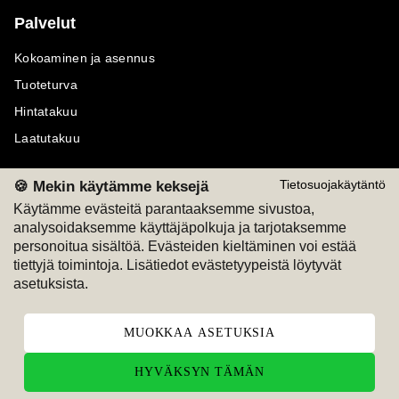
Palvelut
Kokoaminen ja asennus
Tuoteturva
Hintatakuu
Laatutakuu
🍪 Mekin käytämme keksejä
Tietosuojakäytäntö
Käytämme evästeitä parantaaksemme sivustoa,
analysoidaksemme käyttäjäpolkuja ja tarjotaksemme
Maksutavat
Seuraa meitä
personoitua sisältöä. Evästeiden kieltäminen voi estää
tiettyjä toimintoja. Lisätiedot evästetyypeistä löytyvät
M
A
SKU
M
A
SKU
asetuksista.
T
ili
L
a
s
ku
MUOKKAA ASETUKSIA
HYVÄKSYN TÄMÄN