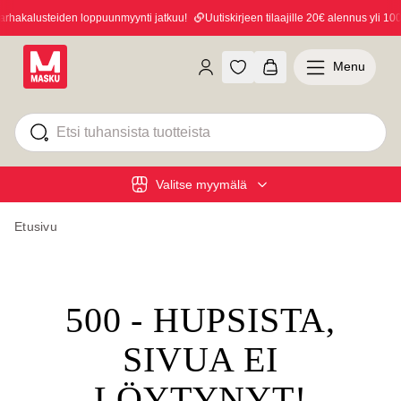
hakalusteiden loppuunmyynti jatkuu!
Uutiskirjeen tilaajille 20€ alennus yli 100€
Menu
Valitse myymälä
Etusivu
500 - HUPSISTA,
SIVUA EI
LÖYTYNYT!