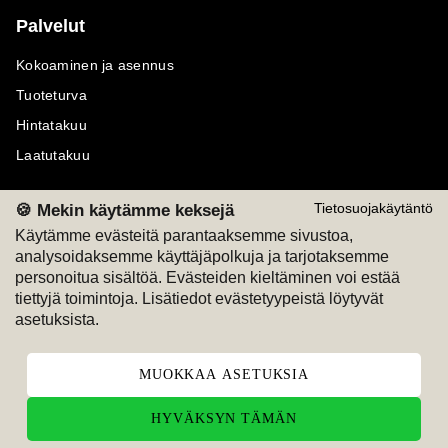
Palvelut
Kokoaminen ja asennus
Tuoteturva
Hintatakuu
Laatutakuu
🍪 Mekin käytämme keksejä
Tietosuojakäytäntö
Käytämme evästeitä parantaaksemme sivustoa,
analysoidaksemme käyttäjäpolkuja ja tarjotaksemme
Maksutavat
Seuraa meitä
personoitua sisältöä. Evästeiden kieltäminen voi estää
tiettyjä toimintoja. Lisätiedot evästetyypeistä löytyvät
M
A
SKU
M
A
SKU
asetuksista.
T
ili
L
a
s
ku
MUOKKAA ASETUKSIA
HYVÄKSYN TÄMÄN