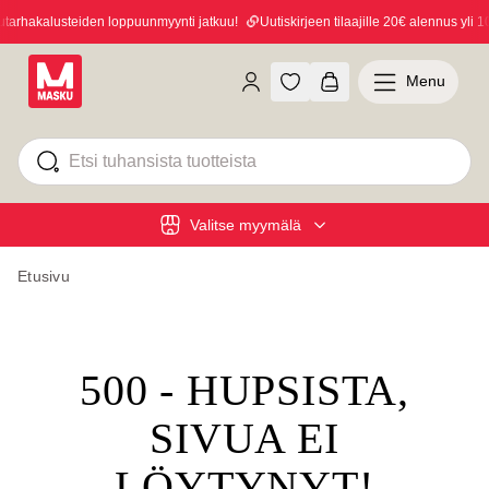
rhakalusteiden loppuunmyynti jatkuu!
Uutiskirjeen tilaajille 20€ alennus yli 10
Menu
Valitse myymälä
Etusivu
500 - HUPSISTA,
SIVUA EI
LÖYTYNYT!