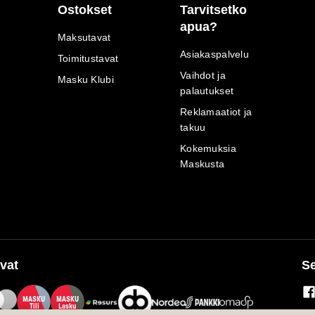
Ostokset
Tarvitsetko
apua?
Maksutavat
Asiakaspalvelu
Toimitustavat
Vaihdot ja
Masku Klubi
palautukset
Reklamaatiot ja
takuu
Kokemuksia
Maskusta
vat
Se
M
A
SKU
M
A
SKU
T
ili
L
a
s
ku