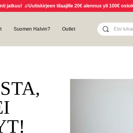
jatkuu!
Uutiskirjeen tilaajille 20€ alennus yli 100€ ostoksi
t
Suomen Halvin?
Outlet
ISTA,
EI
YT!