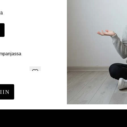
yä
E
ampanjassa
IIN