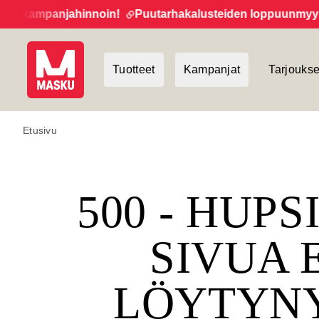
et kampanjahinnoin!
Puutarhakalusteiden loppuunmyynti 
Tuotteet
Kampanjat
Tarjoukse
Etusivu
500 - HUPS
SIVUA 
LÖYTYN