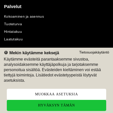
Palvelut
Kokoaminen ja asennus
Tuoteturva
Hintatakuu
Laatutakuu
🍪 Mekin käytämme keksejä
Tietosuojakäytäntö
Käytämme evästeitä parantaaksemme sivustoa,
analysoidaksemme käyttäjäpolkuja ja tarjotaksemme
Maksutavat
Seuraa meitä
personoitua sisältöä. Evästeiden kieltäminen voi estää
tiettyjä toimintoja. Lisätiedot evästetyypeistä löytyvät
M
A
SKU
M
A
SKU
asetuksista.
T
ili
L
a
s
ku
MUOKKAA ASETUKSIA
HYVÄKSYN TÄMÄN