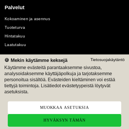
Palvelut
Kokoaminen ja asennus
Tuoteturva
Hintatakuu
Laatutakuu
🍪 Mekin käytämme keksejä
Tietosuojakäytäntö
Käytämme evästeitä parantaaksemme sivustoa,
analysoidaksemme käyttäjäpolkuja ja tarjotaksemme
Maksutavat
Seuraa meitä
personoitua sisältöä. Evästeiden kieltäminen voi estää
tiettyjä toimintoja. Lisätiedot evästetyypeistä löytyvät
M
A
SKU
M
A
SKU
asetuksista.
T
ili
L
a
s
ku
MUOKKAA ASETUKSIA
HYVÄKSYN TÄMÄN