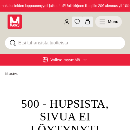
akalusteiden loppuunmyynti jatkuu!
Uutiskirjeen tilaajille 20€ alennus yli 100€ 
Menu
Valitse myymälä
Etusivu
500 - HUPSISTA,
SIVUA EI
LÖYTYNYT!