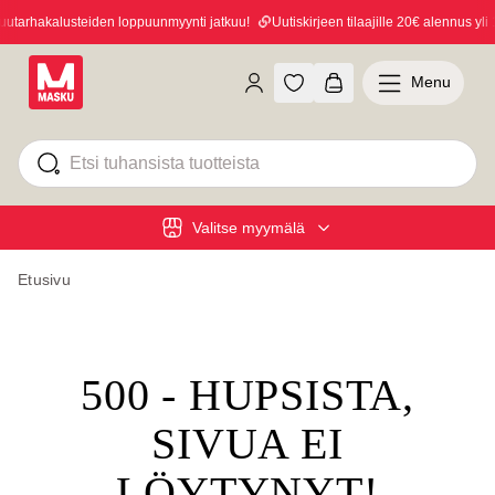
tarhakalusteiden loppuunmyynti jatkuu!
Uutiskirjeen tilaajille 20€ alennus yli 1
Menu
Valitse myymälä
Etusivu
500 - HUPSISTA,
SIVUA EI
LÖYTYNYT!