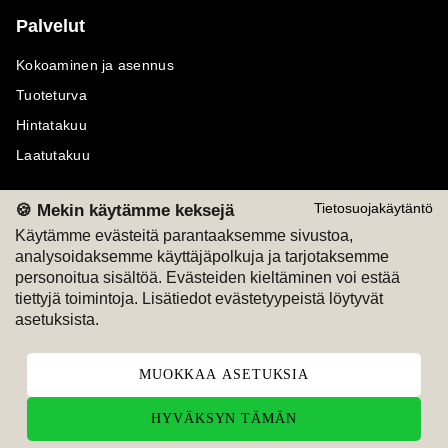
Palvelut
Kokoaminen ja asennus
Tuoteturva
Hintatakuu
Laatutakuu
🍪 Mekin käytämme keksejä
Tietosuojakäytäntö
Käytämme evästeitä parantaaksemme sivustoa,
analysoidaksemme käyttäjäpolkuja ja tarjotaksemme
Maksutavat
Seuraa meitä
personoitua sisältöä. Evästeiden kieltäminen voi estää
tiettyjä toimintoja. Lisätiedot evästetyypeistä löytyvät
M
A
SKU
M
A
SKU
asetuksista.
T
ili
L
a
s
ku
MUOKKAA ASETUKSIA
HYVÄKSYN TÄMÄN