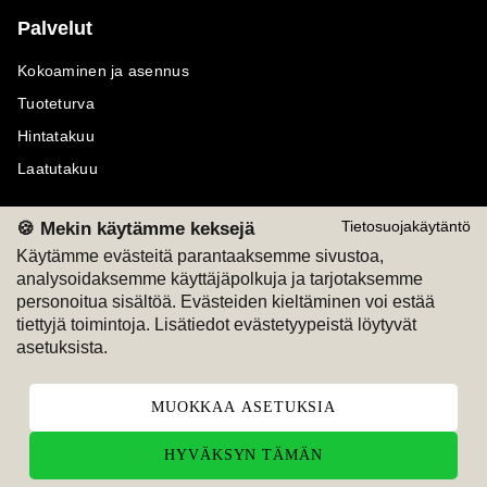
Palvelut
Kokoaminen ja asennus
Tuoteturva
Hintatakuu
Laatutakuu
🍪 Mekin käytämme keksejä
Tietosuojakäytäntö
Käytämme evästeitä parantaaksemme sivustoa,
analysoidaksemme käyttäjäpolkuja ja tarjotaksemme
Maksutavat
Seuraa meitä
personoitua sisältöä. Evästeiden kieltäminen voi estää
tiettyjä toimintoja. Lisätiedot evästetyypeistä löytyvät
M
A
SKU
M
A
SKU
asetuksista.
T
ili
L
a
s
ku
MUOKKAA ASETUKSIA
HYVÄKSYN TÄMÄN