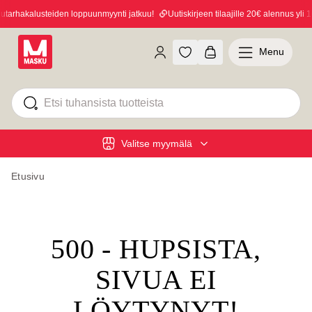
arhakalusteiden loppuunmyynti jatkuu!
Uutiskirjeen tilaajille 20€ alennus yli 10
Menu
Valitse myymälä
Etusivu
500 - HUPSISTA,
SIVUA EI
LÖYTYNYT!