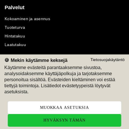
Palvelut
Kokoaminen ja asennus
Tuoteturva
Hintatakuu
Laatutakuu
🍪 Mekin käytämme keksejä
Tietosuojakäytäntö
Käytämme evästeitä parantaaksemme sivustoa,
analysoidaksemme käyttäjäpolkuja ja tarjotaksemme
Maksutavat
Seuraa meitä
personoitua sisältöä. Evästeiden kieltäminen voi estää
tiettyjä toimintoja. Lisätiedot evästetyypeistä löytyvät
M
A
SKU
M
A
SKU
asetuksista.
T
ili
L
a
s
ku
MUOKKAA ASETUKSIA
HYVÄKSYN TÄMÄN