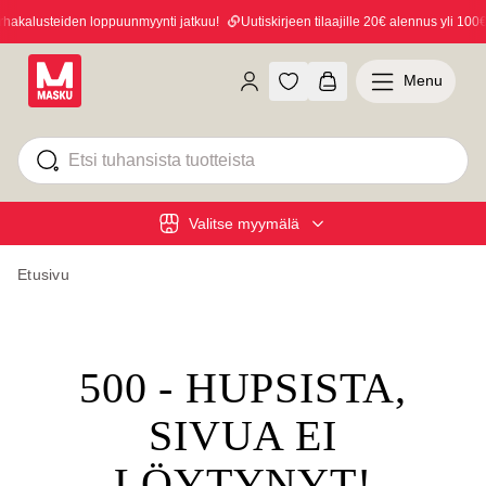
akalusteiden loppuunmyynti jatkuu!
Uutiskirjeen tilaajille 20€ alennus yli 100€ 
Menu
Valitse myymälä
Etusivu
500 - HUPSISTA,
SIVUA EI
LÖYTYNYT!