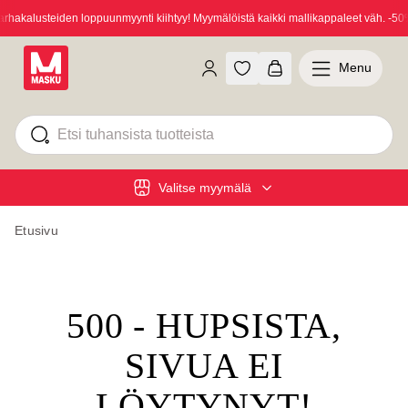
hakalusteiden loppuunmyynti kiihtyy! Myymälöistä kaikki mallikappaleet väh. -50%
Menu
Valitse myymälä
Etusivu
500 - HUPSISTA,
SIVUA EI
LÖYTYNYT!