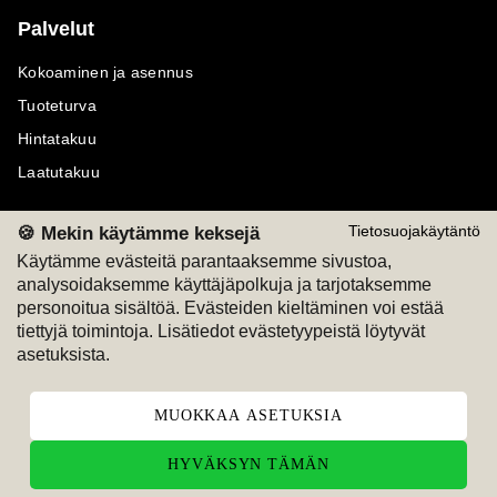
Palvelut
Kokoaminen ja asennus
Tuoteturva
Hintatakuu
Laatutakuu
🍪 Mekin käytämme keksejä
Tietosuojakäytäntö
Käytämme evästeitä parantaaksemme sivustoa,
analysoidaksemme käyttäjäpolkuja ja tarjotaksemme
Maksutavat
Seuraa meitä
personoitua sisältöä. Evästeiden kieltäminen voi estää
tiettyjä toimintoja. Lisätiedot evästetyypeistä löytyvät
M
A
SKU
M
A
SKU
asetuksista.
T
ili
L
a
s
ku
MUOKKAA ASETUKSIA
HYVÄKSYN TÄMÄN