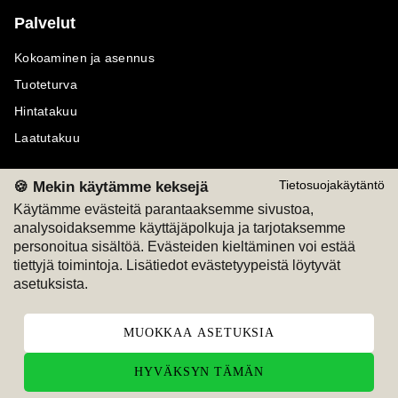
Palvelut
Kokoaminen ja asennus
Tuoteturva
Hintatakuu
Laatutakuu
🍪 Mekin käytämme keksejä
Tietosuojakäytäntö
Käytämme evästeitä parantaaksemme sivustoa,
analysoidaksemme käyttäjäpolkuja ja tarjotaksemme
Maksutavat
Seuraa meitä
personoitua sisältöä. Evästeiden kieltäminen voi estää
tiettyjä toimintoja. Lisätiedot evästetyypeistä löytyvät
M
A
SKU
M
A
SKU
asetuksista.
T
ili
L
a
s
ku
MUOKKAA ASETUKSIA
HYVÄKSYN TÄMÄN