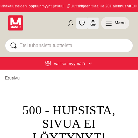
hakalusteiden loppuunmyynti jatkuu!
Uutiskirjeen tilaajille 20€ alennus yli 100€
Menu
Valitse myymälä
Etusivu
500 - HUPSISTA,
SIVUA EI
LÖYTYNYT!