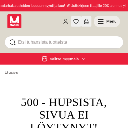
tarhakalusteiden loppuunmyynti jatkuu!
Uutiskirjeen tilaajille 20€ alennus yli 
Menu
Valitse myymälä
Etusivu
500 - HUPSISTA,
SIVUA EI
LÖYTYNYT!