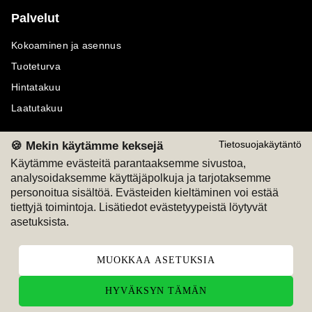
Palvelut
Kokoaminen ja asennus
Tuoteturva
Hintatakuu
Laatutakuu
🍪 Mekin käytämme keksejä
Tietosuojakäytäntö
Käytämme evästeitä parantaaksemme sivustoa,
analysoidaksemme käyttäjäpolkuja ja tarjotaksemme
Maksutavat
Seuraa meitä
personoitua sisältöä. Evästeiden kieltäminen voi estää
tiettyjä toimintoja. Lisätiedot evästetyypeistä löytyvät
M
A
SKU
M
A
SKU
asetuksista.
T
ili
L
a
s
ku
MUOKKAA ASETUKSIA
HYVÄKSYN TÄMÄN