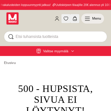
akalusteiden loppuunmyynti jatkuu!
Uutiskirjeen tilaajille 20€ alennus yli 100€ 
Menu
Valitse myymälä
Etusivu
500 - HUPSISTA,
SIVUA EI
LÖYTYNYT!