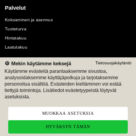
Palvelut
Kokoaminen ja asennus
Tuoteturva
Hintatakuu
Laatutakuu
🍪 Mekin käytämme keksejä
Tietosuojakäytäntö
Käytämme evästeitä parantaaksemme sivustoa,
analysoidaksemme käyttäjäpolkuja ja tarjotaksemme
Maksutavat
Seuraa meitä
personoitua sisältöä. Evästeiden kieltäminen voi estää
tiettyjä toimintoja. Lisätiedot evästetyypeistä löytyvät
M
A
SKU
M
A
SKU
asetuksista.
T
ili
L
a
s
ku
MUOKKAA ASETUKSIA
HYVÄKSYN TÄMÄN