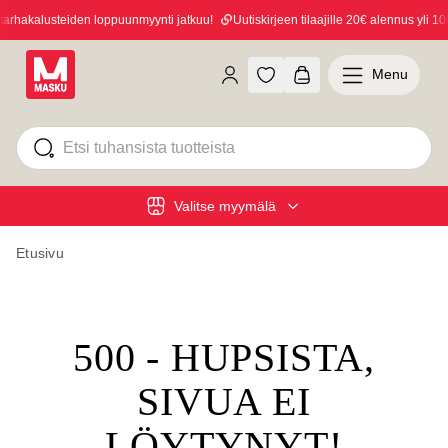
rhakalusteiden loppuunmyynti jatkuu!
Uutiskirjeen tilaajille 20€ alennus yli 100
Menu
Valitse myymälä
Etusivu
500 - HUPSISTA,
SIVUA EI
LÖYTYNYT!