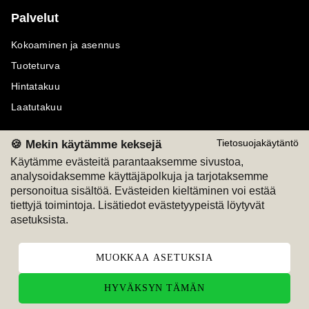
Palvelut
Kokoaminen ja asennus
Tuoteturva
Hintatakuu
Laatutakuu
🍪 Mekin käytämme keksejä
Tietosuojakäytäntö
Käytämme evästeitä parantaaksemme sivustoa,
analysoidaksemme käyttäjäpolkuja ja tarjotaksemme
Maksutavat
Seuraa meitä
personoitua sisältöä. Evästeiden kieltäminen voi estää
tiettyjä toimintoja. Lisätiedot evästetyypeistä löytyvät
M
A
SKU
M
A
SKU
asetuksista.
T
ili
L
a
s
ku
MUOKKAA ASETUKSIA
HYVÄKSYN TÄMÄN