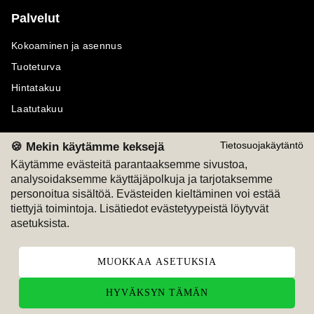
Palvelut
Kokoaminen ja asennus
Tuoteturva
Hintatakuu
Laatutakuu
🍪 Mekin käytämme keksejä
Tietosuojakäytäntö
Käytämme evästeitä parantaaksemme sivustoa,
analysoidaksemme käyttäjäpolkuja ja tarjotaksemme
Maksutavat
Seuraa meitä
personoitua sisältöä. Evästeiden kieltäminen voi estää
tiettyjä toimintoja. Lisätiedot evästetyypeistä löytyvät
M
A
SKU
M
A
SKU
asetuksista.
T
ili
L
a
s
ku
MUOKKAA ASETUKSIA
HYVÄKSYN TÄMÄN