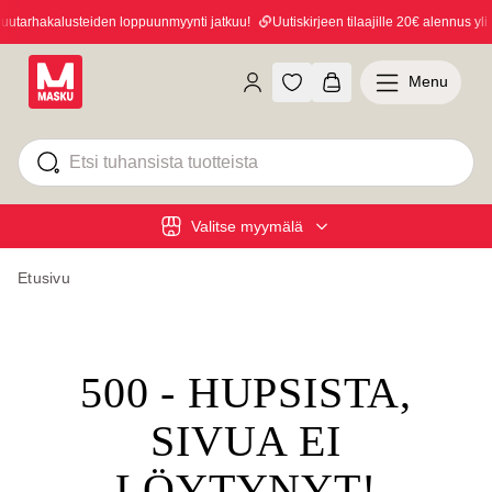
utarhakalusteiden loppuunmyynti jatkuu!
Uutiskirjeen tilaajille 20€ alennus yli 
Menu
Valitse myymälä
Etusivu
500 - HUPSISTA,
SIVUA EI
LÖYTYNYT!