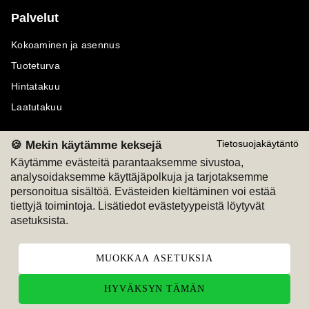
Palvelut
Kokoaminen ja asennus
Tuoteturva
Hintatakuu
Laatutakuu
🍪 Mekin käytämme keksejä
Tietosuojakäytäntö
Käytämme evästeitä parantaaksemme sivustoa,
analysoidaksemme käyttäjäpolkuja ja tarjotaksemme
Maksutavat
Seuraa meitä
personoitua sisältöä. Evästeiden kieltäminen voi estää
tiettyjä toimintoja. Lisätiedot evästetyypeistä löytyvät
M
A
SKU
M
A
SKU
asetuksista.
T
ili
L
a
s
ku
MUOKKAA ASETUKSIA
HYVÄKSYN TÄMÄN