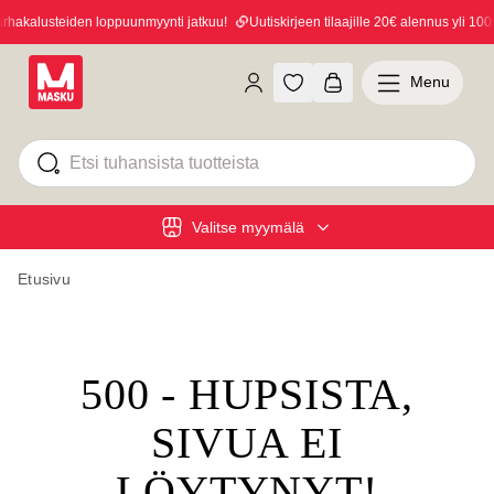
akalusteiden loppuunmyynti jatkuu!
Uutiskirjeen tilaajille 20€ alennus yli 100€ 
Menu
Valitse myymälä
Etusivu
500 - HUPSISTA,
SIVUA EI
LÖYTYNYT!