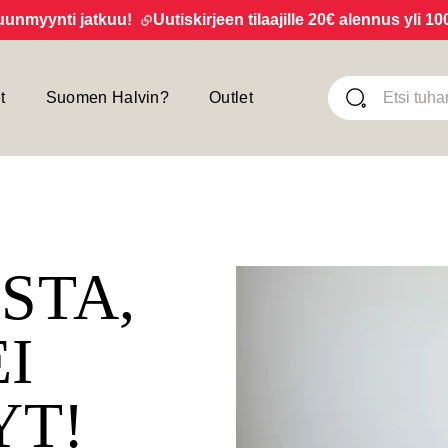
yynti jatkuu!
Uutiskirjeen tilaajille 20€ alennus yli 100€ 
t
Suomen Halvin?
Outlet
ISTA,
EI
YT!