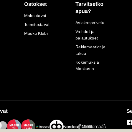
Ostokset
Tarvitsetko
apua?
Maksutavat
Asiakaspalvelu
Toimitustavat
Vaihdot ja
Masku Klubi
palautukset
Reklamaatiot ja
takuu
Kokemuksia
Maskusta
vat
Se
M
A
SKU
M
A
SKU
T
ili
L
a
s
ku