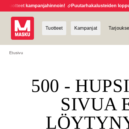
tuotteet kampanjahinnoin!
Puutarhakalusteiden loppuunm
Tuotteet
Kampanjat
Tarjoukse
Etusivu
500 - HUPS
SIVUA 
LÖYTYN