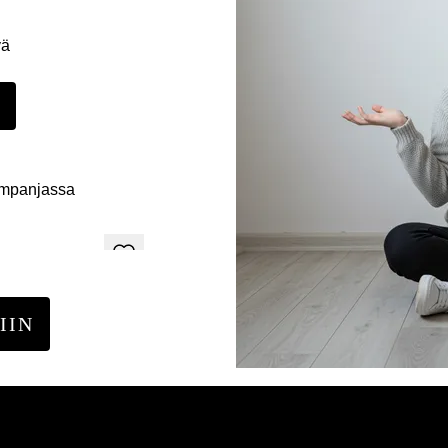
yä
E
ampanjassa
IIN