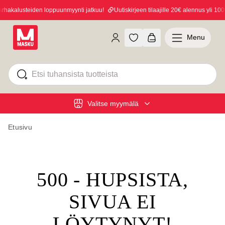
hakalusteiden loppuunmyynti jatkuu!
Uutiskirjeen tilaajille 20€ alennus yli 100€
Menu
Valitse myymälä
Etusivu
500 - HUPSISTA,
SIVUA EI
LÖYTYNYT!