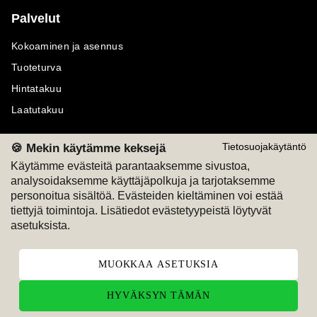
Palvelut
Kokoaminen ja asennus
Tuoteturva
Hintatakuu
Laatutakuu
🍪 Mekin käytämme keksejä
Tietosuojakäytäntö
Käytämme evästeitä parantaaksemme sivustoa,
analysoidaksemme käyttäjäpolkuja ja tarjotaksemme
Maksutavat
Seuraa meitä
personoitua sisältöä. Evästeiden kieltäminen voi estää
tiettyjä toimintoja. Lisätiedot evästetyypeistä löytyvät
M
A
SKU
M
A
SKU
asetuksista.
T
ili
L
a
s
ku
MUOKKAA ASETUKSIA
HYVÄKSYN TÄMÄN