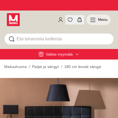
Menu
Valitse myymälä
Makuuhuone
/
Patjat ja sängyt
/
180 cm leveät sängyt