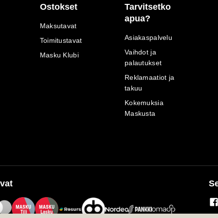
Ostokset
Tarvitsetko
apua?
Maksutavat
Asiakaspalvelu
Toimitustavat
Vaihdot ja
Masku Klubi
palautukset
Reklamaatiot ja
takuu
Kokemuksia
Maskusta
vat
Se
M
A
SKU
M
A
SKU
T
ili
L
a
s
ku