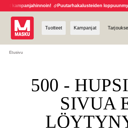
et kampanjahinnoin!
Puutarhakalusteiden loppuunmyynti 
Tuotteet
Kampanjat
Tarjoukse
Etusivu
500 - HUPS
SIVUA 
LÖYTYN