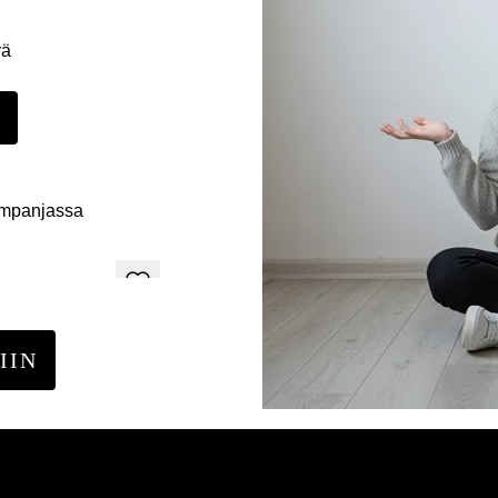
yä
E
ampanjassa
IIN