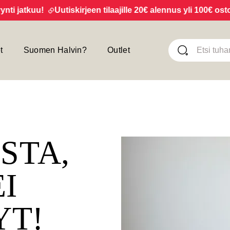
jatkuu!
Uutiskirjeen tilaajille 20€ alennus yli 100€ ostoksi
t
Suomen Halvin?
Outlet
ISTA,
EI
YT!