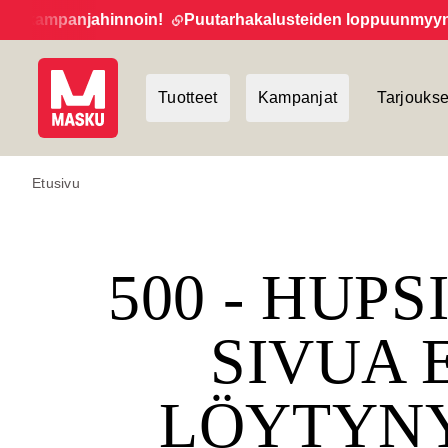
 kampanjahinnoin!
Puutarhakalusteiden loppuunmyynti ja
Tuotteet
Kampanjat
Tarjoukse
Etusivu
500 - HUPS
SIVUA 
LÖYTYN