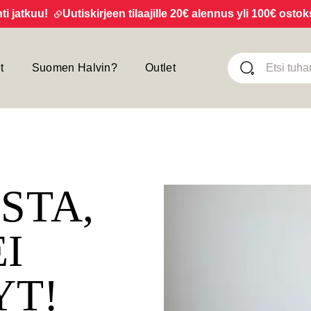
tkuu!
Uutiskirjeen tilaajille 20€ alennus yli 100€ ostoksist
t
Suomen Halvin?
Outlet
ISTA,
EI
YT!