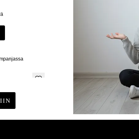
yä
E
ampanjassa
IIN