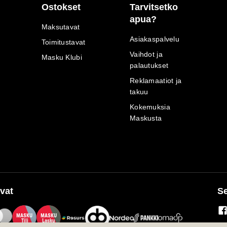
Ostokset
Tarvitsetko
apua?
Maksutavat
Asiakaspalvelu
Toimitustavat
Vaihdot ja
Masku Klubi
palautukset
Reklamaatiot ja
takuu
Kokemuksia
Maskusta
vat
Se
M
A
SKU
M
A
SKU
T
ili
L
a
s
ku