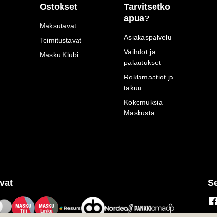
Ostokset
Tarvitsetko
apua?
Maksutavat
Asiakaspalvelu
Toimitustavat
Vaihdot ja
Masku Klubi
palautukset
Reklamaatiot ja
takuu
Kokemuksia
Maskusta
vat
Se
M
A
SKU
M
A
SKU
T
ili
L
a
s
ku