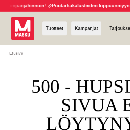
kampanjahinnoin!
Puutarhakalusteiden loppuunmyynti jat
Tuotteet
Kampanjat
Tarjoukse
Etusivu
500 - HUPS
SIVUA 
LÖYTYN