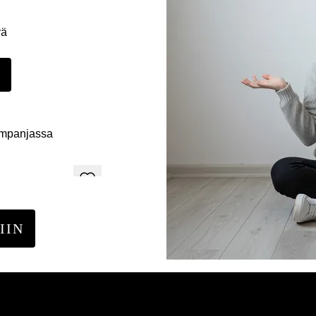
yä
E
ampanjassa
IIN