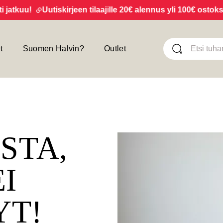
kuu!
Uutiskirjeen tilaajille 20€ alennus yli 100€ ostoksista
t
Suomen Halvin?
Outlet
ISTA,
EI
YT!