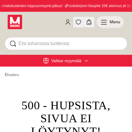
hakalusteiden loppuunmyynti jatkuu!
Uutiskirjeen tilaajille 20€ alennus yli 100
Menu
Valitse myymälä
Etusivu
500 - HUPSISTA,
SIVUA EI
LÖYTYNYT!