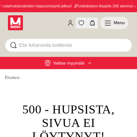
utarhakalusteiden loppuunmyynti jatkuu!
Uutiskirjeen tilaajille 20€ alennus yli
Menu
Valitse myymälä
Etusivu
500 - HUPSISTA,
SIVUA EI
LÖYTYNYT!