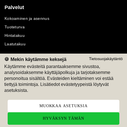
Palvelut
Kokoaminen ja asennus
Tuoteturva
Hintatakuu
Laatutakuu
🍪 Mekin käytämme keksejä
Tietosuojakäytäntö
Käytämme evästeitä parantaaksemme sivustoa,
analysoidaksemme käyttäjäpolkuja ja tarjotaksemme
Maksutavat
Seuraa meitä
personoitua sisältöä. Evästeiden kieltäminen voi estää
tiettyjä toimintoja. Lisätiedot evästetyypeistä löytyvät
M
A
SKU
M
A
SKU
asetuksista.
T
ili
L
a
s
ku
MUOKKAA ASETUKSIA
HYVÄKSYN TÄMÄN