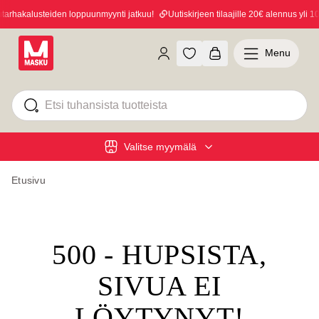
rhakalusteiden loppuunmyynti jatkuu!
Uutiskirjeen tilaajille 20€ alennus yli 100
Menu
Valitse myymälä
Etusivu
500 - HUPSISTA,
SIVUA EI
LÖYTYNYT!