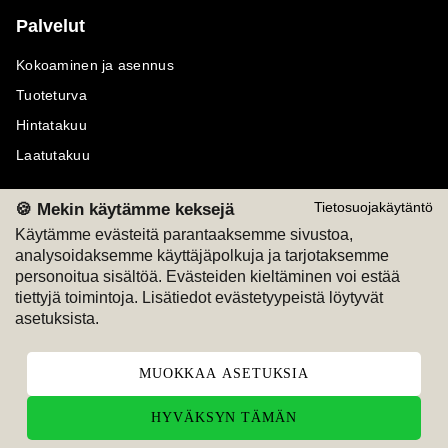
Palvelut
Kokoaminen ja asennus
Tuoteturva
Hintatakuu
Laatutakuu
🍪 Mekin käytämme keksejä
Tietosuojakäytäntö
Käytämme evästeitä parantaaksemme sivustoa,
analysoidaksemme käyttäjäpolkuja ja tarjotaksemme
Maksutavat
Seuraa meitä
personoitua sisältöä. Evästeiden kieltäminen voi estää
tiettyjä toimintoja. Lisätiedot evästetyypeistä löytyvät
M
A
SKU
M
A
SKU
asetuksista.
T
ili
L
a
s
ku
MUOKKAA ASETUKSIA
HYVÄKSYN TÄMÄN