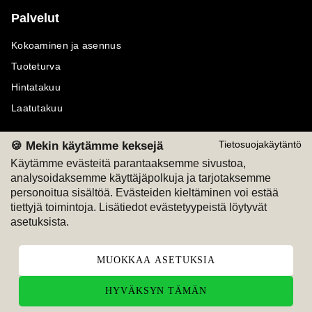
Palvelut
Kokoaminen ja asennus
Tuoteturva
Hintatakuu
Laatutakuu
🍪 Mekin käytämme keksejä
Tietosuojakäytäntö
Käytämme evästeitä parantaaksemme sivustoa,
analysoidaksemme käyttäjäpolkuja ja tarjotaksemme
Maksutavat
Seuraa meitä
personoitua sisältöä. Evästeiden kieltäminen voi estää
tiettyjä toimintoja. Lisätiedot evästetyypeistä löytyvät
M
A
SKU
M
A
SKU
asetuksista.
T
ili
L
a
s
ku
MUOKKAA ASETUKSIA
HYVÄKSYN TÄMÄN