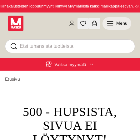
hakalusteiden loppuunmyynti kiihtyy! Myymälöistä kaikki mallikappaleet väh. -50
Menu
Valitse myymälä
Etusivu
500 - HUPSISTA,
SIVUA EI
LÖYTYNYT!