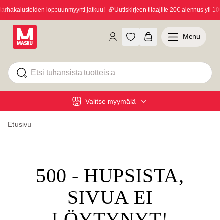
rhakalusteiden loppuunmyynti jatkuu!
Uutiskirjeen tilaajille 20€ alennus yli 100
Menu
Valitse myymälä
Etusivu
500 - HUPSISTA,
SIVUA EI
LÖYTYNYT!