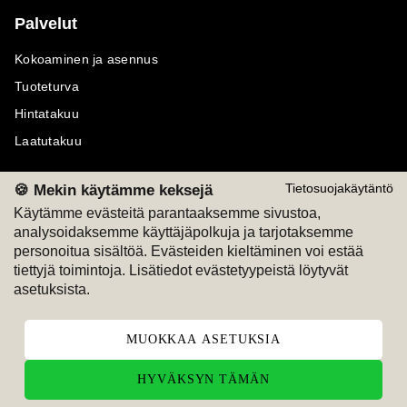
Palvelut
Kokoaminen ja asennus
Tuoteturva
Hintatakuu
Laatutakuu
🍪 Mekin käytämme keksejä
Tietosuojakäytäntö
Käytämme evästeitä parantaaksemme sivustoa,
analysoidaksemme käyttäjäpolkuja ja tarjotaksemme
Maksutavat
Seuraa meitä
personoitua sisältöä. Evästeiden kieltäminen voi estää
tiettyjä toimintoja. Lisätiedot evästetyypeistä löytyvät
M
A
SKU
M
A
SKU
asetuksista.
T
ili
L
a
s
ku
MUOKKAA ASETUKSIA
HYVÄKSYN TÄMÄN