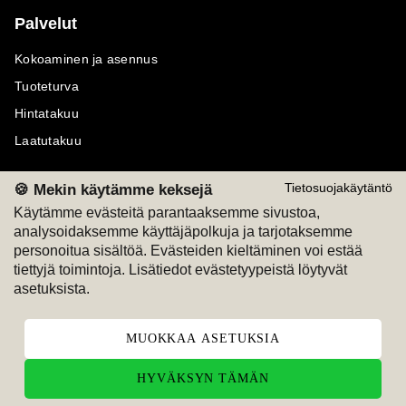
Palvelut
Kokoaminen ja asennus
Tuoteturva
Hintatakuu
Laatutakuu
🍪 Mekin käytämme keksejä
Tietosuojakäytäntö
Käytämme evästeitä parantaaksemme sivustoa,
analysoidaksemme käyttäjäpolkuja ja tarjotaksemme
Maksutavat
Seuraa meitä
personoitua sisältöä. Evästeiden kieltäminen voi estää
tiettyjä toimintoja. Lisätiedot evästetyypeistä löytyvät
M
A
SKU
M
A
SKU
asetuksista.
T
ili
L
a
s
ku
MUOKKAA ASETUKSIA
HYVÄKSYN TÄMÄN