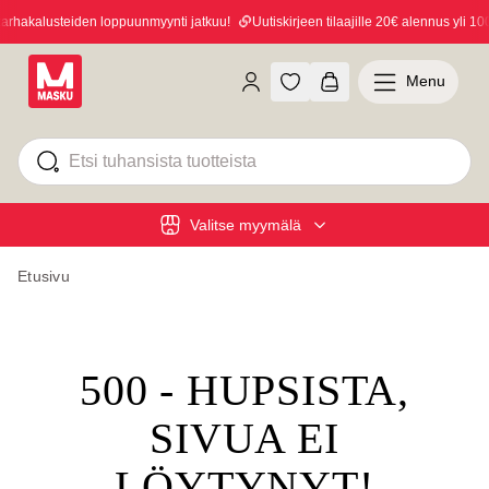
hakalusteiden loppuunmyynti jatkuu!
Uutiskirjeen tilaajille 20€ alennus yli 100€
Menu
Valitse myymälä
Etusivu
500 - HUPSISTA,
SIVUA EI
LÖYTYNYT!