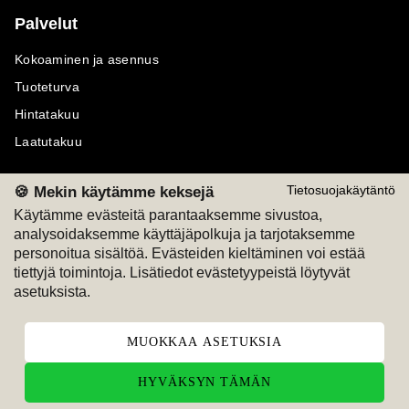
Palvelut
Kokoaminen ja asennus
Tuoteturva
Hintatakuu
Laatutakuu
🍪 Mekin käytämme keksejä
Tietosuojakäytäntö
Käytämme evästeitä parantaaksemme sivustoa,
analysoidaksemme käyttäjäpolkuja ja tarjotaksemme
Maksutavat
Seuraa meitä
personoitua sisältöä. Evästeiden kieltäminen voi estää
tiettyjä toimintoja. Lisätiedot evästetyypeistä löytyvät
M
A
SKU
M
A
SKU
asetuksista.
T
ili
L
a
s
ku
MUOKKAA ASETUKSIA
HYVÄKSYN TÄMÄN