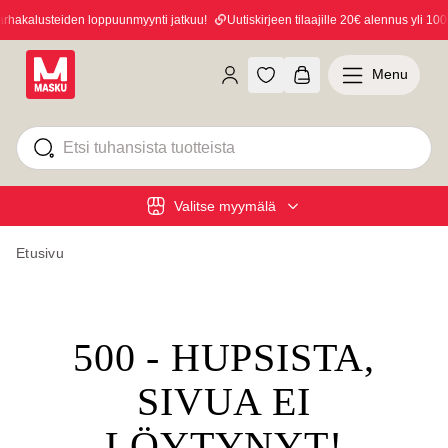
hakalusteiden loppuunmyynti jatkuu!
Uutiskirjeen tilaajille 20€ alennus yli 100€
Menu
Valitse myymälä
Etusivu
500 - HUPSISTA,
SIVUA EI
LÖYTYNYT!