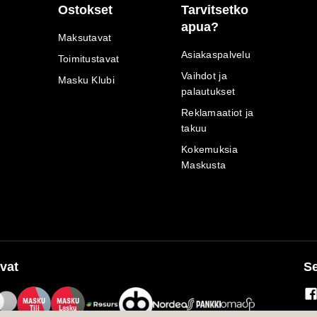
Ostokset
Tarvitsetko
apua?
Maksutavat
Asiakaspalvelu
Toimitustavat
Vaihdot ja
Masku Klubi
palautukset
Reklamaatiot ja
takuu
Kokemuksia
Maskusta
vat
Se
M
A
SKU
M
A
SKU
T
ili
L
a
s
ku