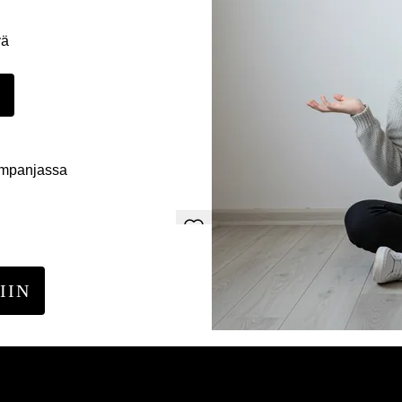
yä
E
ampanjassa
IIN