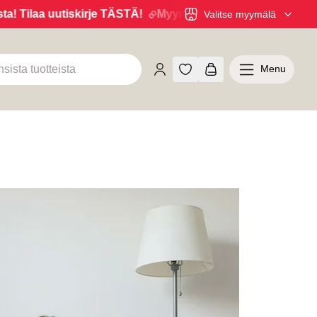
 Tilaa uutiskirje TÄSTÄ!
Myymälöistä 6kk maksuaikaa 0% k
Valitse myymälä
Menu