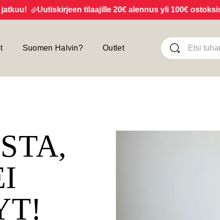
uu!
Uutiskirjeen tilaajille 20€ alennus yli 100€ ostoksista!
t
Suomen Halvin?
Outlet
ISTA,
EI
YT!