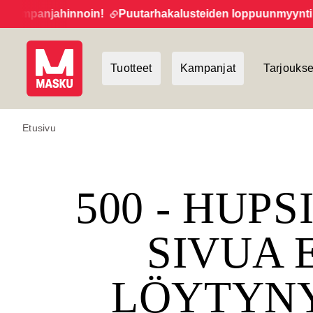
ampanjahinnoin!
Puutarhakalusteiden loppuunmyynti jatk
Tuotteet
Kampanjat
Tarjoukse
Etusivu
500 - HUPS
SIVUA 
LÖYTYN