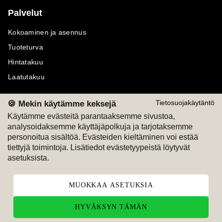
Palvelut
Kokoaminen ja asennus
Tuoteturva
Hintatakuu
Laatutakuu
🍪 Mekin käytämme keksejä
Tietosuojakäytäntö
Käytämme evästeitä parantaaksemme sivustoa,
analysoidaksemme käyttäjäpolkuja ja tarjotaksemme
Maksutavat
Seuraa meitä
personoitua sisältöä. Evästeiden kieltäminen voi estää
tiettyjä toimintoja. Lisätiedot evästetyypeistä löytyvät
M
A
SKU
M
A
SKU
asetuksista.
T
ili
L
a
s
ku
MUOKKAA ASETUKSIA
HYVÄKSYN TÄMÄN