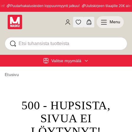
n!
Puutarhakalusteiden loppuunmyynti jatkuu!
Uutiskirjeen tilaajille 20€ alen
Menu
Valitse myymälä
Etusivu
500 - HUPSISTA,
SIVUA EI
LÖYTYNYT!