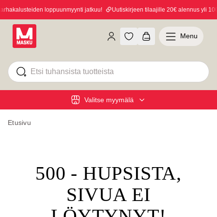
hakalusteiden loppuunmyynti jatkuu!
Uutiskirjeen tilaajille 20€ alennus yli 100€
Menu
Valitse myymälä
Etusivu
500 - HUPSISTA,
SIVUA EI
LÖYTYNYT!