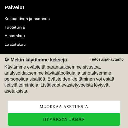
Palvelut
Kokoaminen ja asennus
Tuoteturva
Hintatakuu
Laatutakuu
🍪 Mekin käytämme keksejä
Tietosuojakäytäntö
Käytämme evästeitä parantaaksemme sivustoa,
analysoidaksemme käyttäjäpolkuja ja tarjotaksemme
Maksutavat
Seuraa meitä
personoitua sisältöä. Evästeiden kieltäminen voi estää
tiettyjä toimintoja. Lisätiedot evästetyypeistä löytyvät
M
A
SKU
M
A
SKU
asetuksista.
T
ili
L
a
s
ku
MUOKKAA ASETUKSIA
HYVÄKSYN TÄMÄN