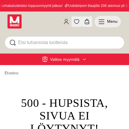
rhakalusteiden loppuunmyynti jatkuu!
Uutiskirjeen tilaajille 20€ alennus yli 10
Menu
Valitse myymälä
Etusivu
500 - HUPSISTA,
SIVUA EI
LÖYTYNYT!