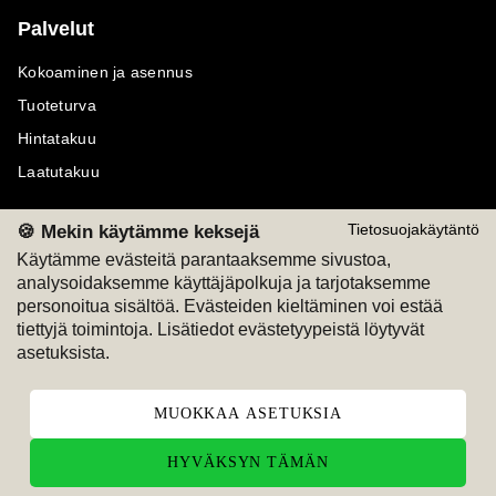
Palvelut
Kokoaminen ja asennus
Tuoteturva
Hintatakuu
Laatutakuu
🍪 Mekin käytämme keksejä
Tietosuojakäytäntö
Käytämme evästeitä parantaaksemme sivustoa,
analysoidaksemme käyttäjäpolkuja ja tarjotaksemme
Maksutavat
Seuraa meitä
personoitua sisältöä. Evästeiden kieltäminen voi estää
tiettyjä toimintoja. Lisätiedot evästetyypeistä löytyvät
M
A
SKU
M
A
SKU
asetuksista.
T
ili
L
a
s
ku
MUOKKAA ASETUKSIA
HYVÄKSYN TÄMÄN