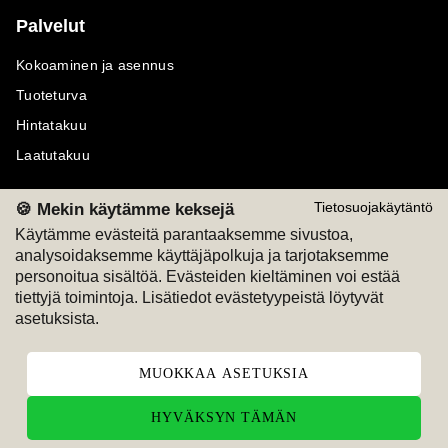
Palvelut
Kokoaminen ja asennus
Tuoteturva
Hintatakuu
Laatutakuu
🍪 Mekin käytämme keksejä
Tietosuojakäytäntö
Käytämme evästeitä parantaaksemme sivustoa,
analysoidaksemme käyttäjäpolkuja ja tarjotaksemme
Maksutavat
Seuraa meitä
personoitua sisältöä. Evästeiden kieltäminen voi estää
tiettyjä toimintoja. Lisätiedot evästetyypeistä löytyvät
M
A
SKU
M
A
SKU
asetuksista.
T
ili
L
a
s
ku
MUOKKAA ASETUKSIA
HYVÄKSYN TÄMÄN