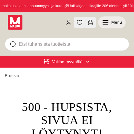
hakalusteiden loppuunmyynti jatkuu!
Uutiskirjeen tilaajille 20€ alennus yli 100€
Menu
Valitse myymälä
Etusivu
500 - HUPSISTA,
SIVUA EI
LÖYTYNYT!