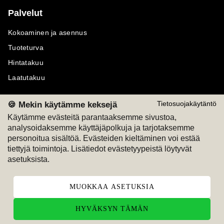
Palvelut
Kokoaminen ja asennus
Tuoteturva
Hintatakuu
Laatutakuu
🍪 Mekin käytämme keksejä
Tietosuojakäytäntö
Käytämme evästeitä parantaaksemme sivustoa,
analysoidaksemme käyttäjäpolkuja ja tarjotaksemme
Maksutavat
Seuraa meitä
personoitua sisältöä. Evästeiden kieltäminen voi estää
tiettyjä toimintoja. Lisätiedot evästetyypeistä löytyvät
M
A
SKU
M
A
SKU
asetuksista.
T
ili
L
a
s
ku
MUOKKAA ASETUKSIA
HYVÄKSYN TÄMÄN