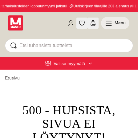
rhakalusteiden loppuunmyynti jatkuu!
Uutiskirjeen tilaajille 20€ alennus yli 10
Menu
Valitse myymälä
Etusivu
500 - HUPSISTA,
SIVUA EI
LÖYTYNYT!