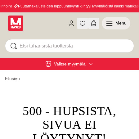
nnoin!
Puutarhakalusteiden loppuunmyynti kiihtyy! Myymälöistä kaikki mallikapp
Menu
Valitse myymälä
Etusivu
500 - HUPSISTA,
SIVUA EI
LÖYTYNYT!