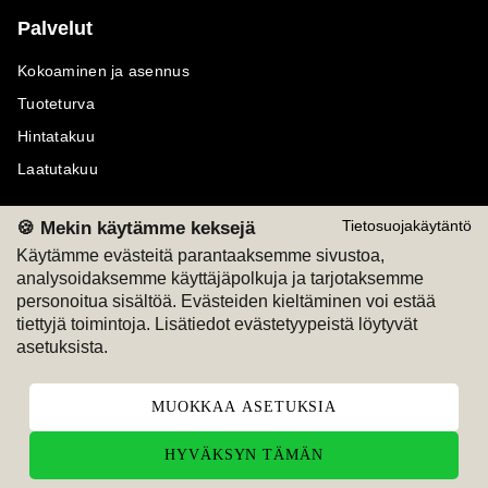
Palvelut
Kokoaminen ja asennus
Tuoteturva
Hintatakuu
Laatutakuu
🍪 Mekin käytämme keksejä
Tietosuojakäytäntö
Käytämme evästeitä parantaaksemme sivustoa,
analysoidaksemme käyttäjäpolkuja ja tarjotaksemme
Maksutavat
Seuraa meitä
personoitua sisältöä. Evästeiden kieltäminen voi estää
tiettyjä toimintoja. Lisätiedot evästetyypeistä löytyvät
M
A
SKU
M
A
SKU
asetuksista.
T
ili
L
a
s
ku
MUOKKAA ASETUKSIA
HYVÄKSYN TÄMÄN