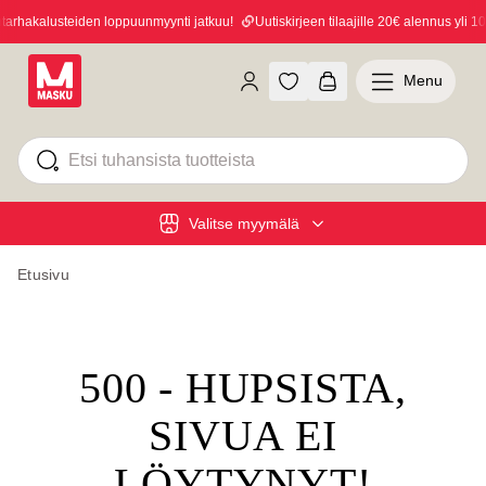
rhakalusteiden loppuunmyynti jatkuu!
Uutiskirjeen tilaajille 20€ alennus yli 100
Menu
Valitse myymälä
Etusivu
500 - HUPSISTA,
SIVUA EI
LÖYTYNYT!