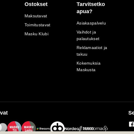
Ostokset
Tarvitsetko
apua?
Maksutavat
Asiakaspalvelu
Toimitustavat
Vaihdot ja
Masku Klubi
palautukset
Reklamaatiot ja
takuu
Kokemuksia
Maskusta
vat
Se
M
A
SKU
M
A
SKU
T
ili
L
a
s
ku