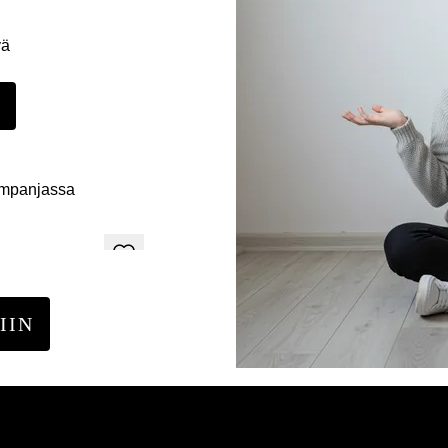
yä
E
ampanjassa
IIN