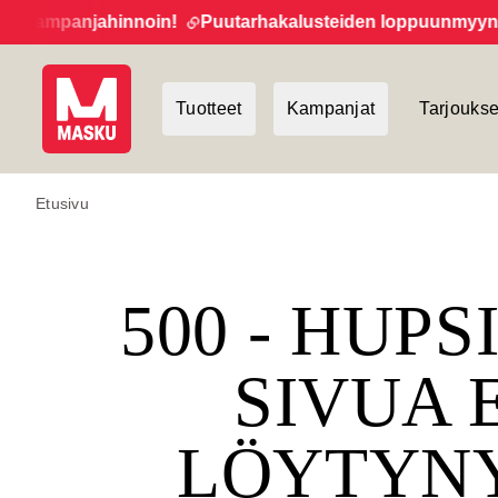
kampanjahinnoin!
Puutarhakalusteiden loppuunmyynti ja
Tuotteet
Kampanjat
Tarjoukse
Etusivu
500 - HUPS
SIVUA 
LÖYTYN