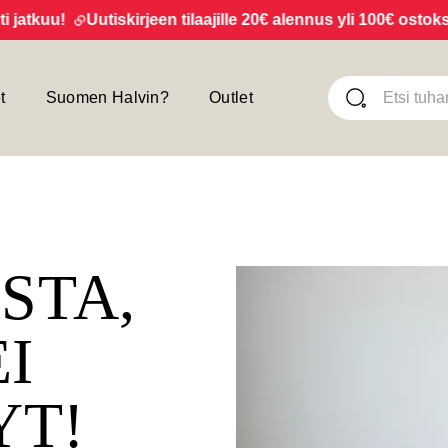
tkuu!
Uutiskirjeen tilaajille 20€ alennus yli 100€ ostoksista
t
Suomen Halvin?
Outlet
ISTA,
EI
YT!