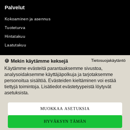
Palvelut
Kokoaminen ja asennus
Tuoteturva
Hintatakuu
Laatutakuu
🍪 Mekin käytämme keksejä
Tietosuojakäytäntö
Käytämme evästeitä parantaaksemme sivustoa,
analysoidaksemme käyttäjäpolkuja ja tarjotaksemme
Maksutavat
Seuraa meitä
personoitua sisältöä. Evästeiden kieltäminen voi estää
tiettyjä toimintoja. Lisätiedot evästetyypeistä löytyvät
M
A
SKU
M
A
SKU
asetuksista.
T
ili
L
a
s
ku
MUOKKAA ASETUKSIA
HYVÄKSYN TÄMÄN