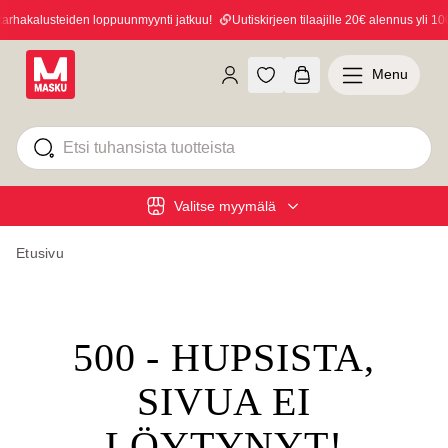
hakalusteiden loppuunmyynti jatkuu!
Uutiskirjeen tilaajille 20€ alennus yli 100
Menu
Valitse myymälä
Etusivu
500 - HUPSISTA,
SIVUA EI
LÖYTYNYT!