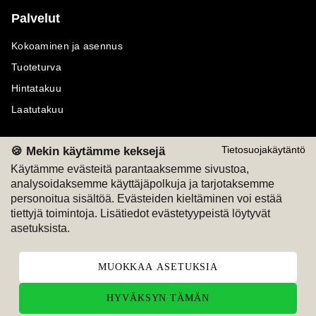
Palvelut
Kokoaminen ja asennus
Tuoteturva
Hintatakuu
Laatutakuu
🍪 Mekin käytämme keksejä
Tietosuojakäytäntö
Käytämme evästeitä parantaaksemme sivustoa,
Maksutavat
Seuraa meitä
analysoidaksemme käyttäjäpolkuja ja tarjotaksemme
personoitua sisältöä. Evästeiden kieltäminen voi estää
tiettyjä toimintoja. Lisätiedot evästetyypeistä löytyvät
M
A
SKU
M
A
SKU
T
ili
L
a
s
ku
asetuksista.
MUOKKAA ASETUKSIA
HYVÄKSYN TÄMÄN