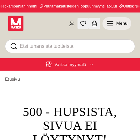
eet kampanjahinnoin!
Puutarhakalusteiden loppuunmyynti jatkuu!
Uutiskirjeen
Menu
Valitse myymälä
Etusivu
500 - HUPSISTA,
SIVUA EI
LÖYTYNYT!