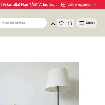
korolla! Hae TÄSTÄ luottopäätös ennakkoon!
Valitse myymälä
Menu