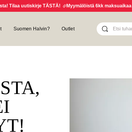
 Tilaa uutiskirje TÄSTÄ!
Myymälöistä 6kk maksuaikaa 0% 
t
Suomen Halvin?
Outlet
ISTA,
EI
YT!