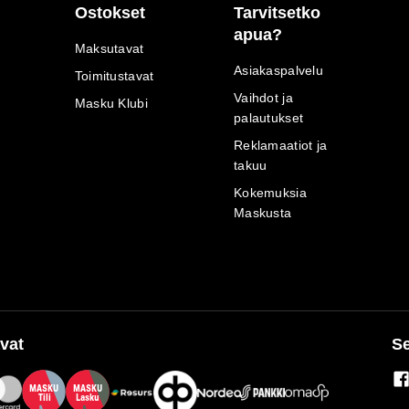
Ostokset
Tarvitsetko
apua?
Maksutavat
Asiakaspalvelu
Toimitustavat
Vaihdot ja
Masku Klubi
palautukset
Reklamaatiot ja
takuu
Kokemuksia
Maskusta
vat
Se
M
A
SKU
M
A
SKU
T
ili
L
a
s
ku