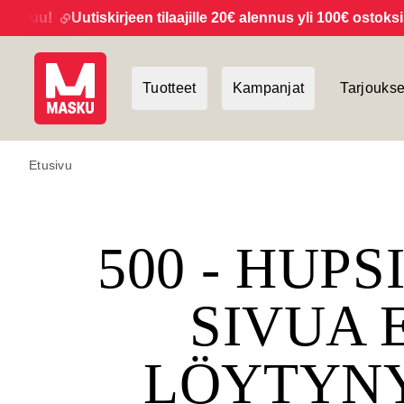
kuu!
Uutiskirjeen tilaajille 20€ alennus yli 100€ ostoksista!
Tuotteet
Kampanjat
Tarjoukse
Etusivu
500 - HUPS
SIVUA 
LÖYTYN