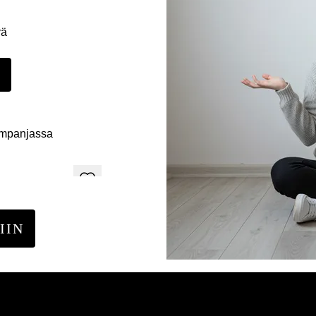
yä
E
ampanjassa
IIN