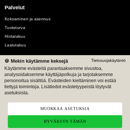
Palvelut
Kokoaminen ja asennus
Tuoteturva
Hintatakuu
Laatutakuu
🍪 Mekin käytämme keksejä
Tietosuojakäytäntö
Käytämme evästeitä parantaaksemme sivustoa,
analysoidaksemme käyttäjäpolkuja ja tarjotaksemme
Maksutavat
Seuraa meitä
personoitua sisältöä. Evästeiden kieltäminen voi estää
tiettyjä toimintoja. Lisätiedot evästetyypeistä löytyvät
M
A
SKU
M
A
SKU
asetuksista.
T
ili
L
a
s
ku
MUOKKAA ASETUKSIA
HYVÄKSYN TÄMÄN