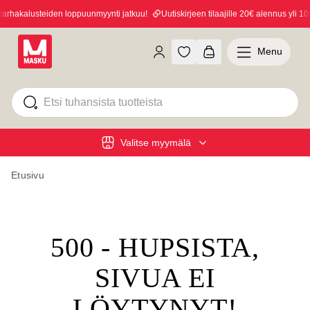
rhakalusteiden loppuunmyynti jatkuu!
Uutiskirjeen tilaajille 20€ alennus yli 100
Menu
Valitse myymälä
Etusivu
500 - HUPSISTA,
SIVUA EI
LÖYTYNYT!